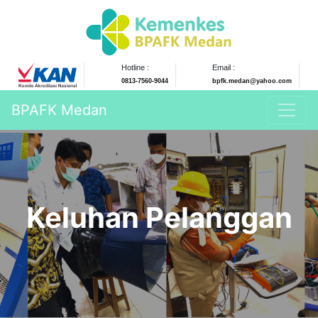
Hotline :
Email :
0813-7560-9044
bpfk.medan@yahoo.com
BPAFK Medan
Keluhan Pelanggan