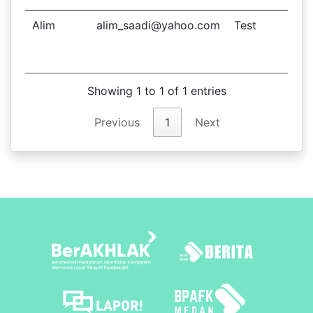
Alim
alim_saadi@yahoo.com
Test
ba
Showing 1 to 1 of 1 entries
Previous
1
Next