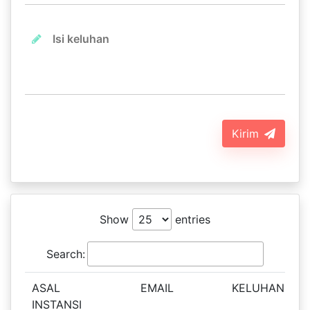
Kirim
Show
entries
Search:
ASAL
EMAIL
KELUHAN
B
INSTANSI